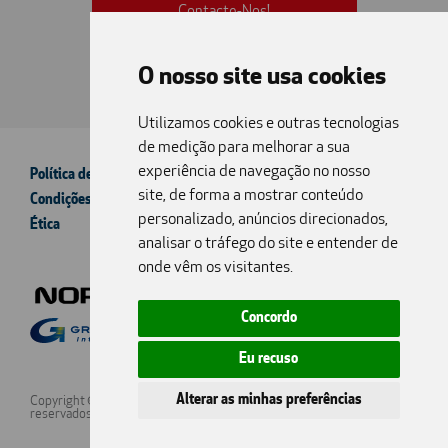
Contacte-Nos!
O nosso site usa cookies
Utilizamos cookies e outras tecnologias
de medição para melhorar a sua
experiência de navegação no nosso
Política de Privacidade
Conflitos Consumo
site, de forma a mostrar conteúdo
Condições Comerciais
Livro Reclamações
personalizado, anúncios direcionados,
Ética
Termos & Condições
Política de Cookies
analisar o tráfego do site e entender de
onde vêm os visitantes.
Concordo
Eu recuso
Alterar as minhas preferências
Copyright © 2026 Nors Aftermarket Portugal - Todos os direitos
reservados.