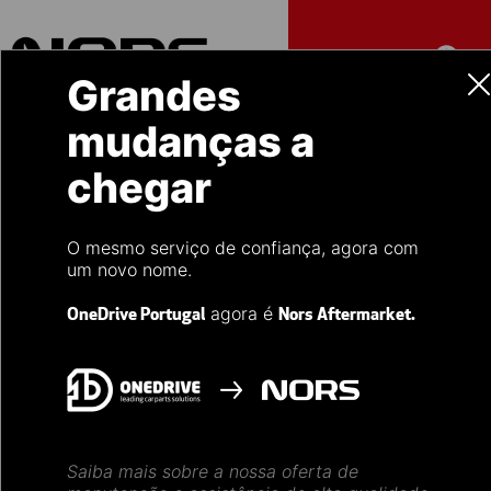
Grandes
mudanças a
chegar
O mesmo serviço de confiança, agora com
um novo nome.
Nors, segmento
agora é
OneDrive Portugal
Nors Aftermarket.
Aftermarket
O seu parceiro na manutenção e reparação
Saiba mais sobre a nossa oferta de